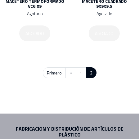
MACETERO TERMOFORMADO
MACETERO CUADRADO
VCG 09
9X9X9.5
Agotado
Agotado
AGOTADO
AGOTADO
Primero
«
1
2
FABRICACION Y DISTRIBUCIÓN DE ARTÍCULOS DE
PLÁSTICO