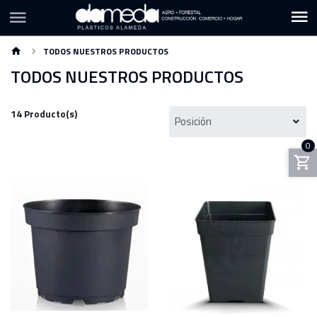
TODOS NUESTROS PRODUCTOS
Volver
TODOS NUESTROS PRODUCTOS
CATEGORIAS
14 Producto(s)
Envases Plasticos
0
Mangas y Folios
Bolsas
Basureros
Bidones