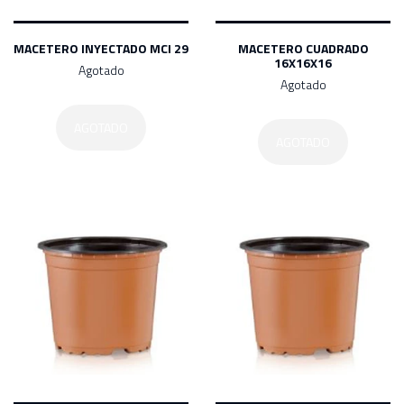
Desechables
MACETERO INYECTADO MCI 29
MACETERO CUADRADO
Menaje General
16X16X16
Agotado
Agotado
Maceteros
AGOTADO
AGOTADO
Films
Todos Nuestros Productos
Ir a
CATEGORIAS