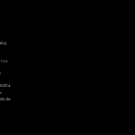
lca,
3159
l
9:00 a
r
ado de