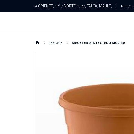
9 ORIENTE, 6 Y 7 NORTE 1727, TALCA, MAULE,
|
+56 71 
MENAJE
MACETERO INYECTADO MCD 40