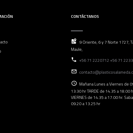
MACIÓN
CONTÁCTANOS
acto
9 Oriente, 6 y 7 Norte 1727, Ta
Maule,
o
+56 71 2220712 +56 71 223
contacto@plasticosalameda.c
Mañana Lunes a Viernes de 0
13:30 hr TARDE de 14.35 a 18.00 h
VIERNES de 14.35 a 17.00 hr. Sab
09.20 a 13.25 hr