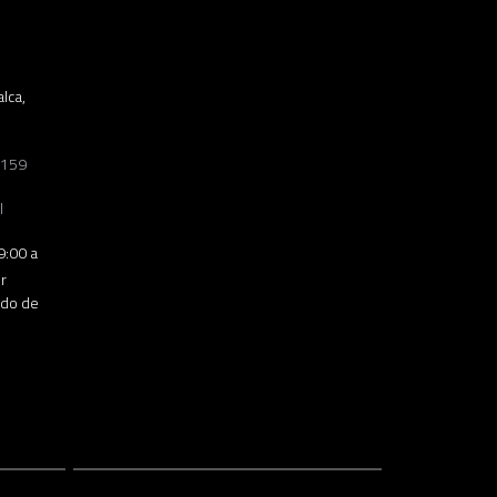
lca,
3159
l
9:00 a
r
ado de