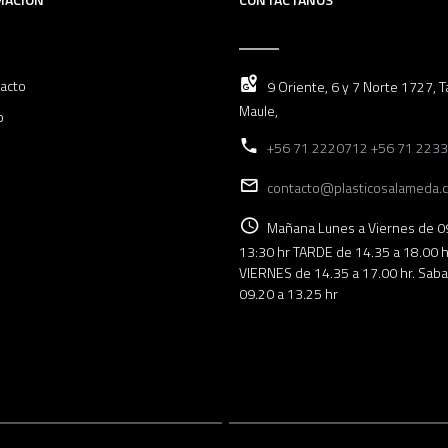
acto
9 Oriente, 6 y 7 Norte 1727, Ta
Maule,
o
+56 71 2220712 +56 71 223
contacto@plasticosalameda.c
Mañana Lunes a Viernes de 0
13:30 hr TARDE de 14.35 a 18.00 h
VIERNES de 14.35 a 17.00 hr. Sab
09.20 a 13.25 hr